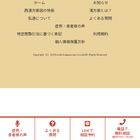
ホーム
お知らせ
西漢方薬店の特長
漢方薬とは？
私達について
よくある質問
症例・患者様の声
特定商取引法に基づく表記
利用規約
個人情報保護方針
Copyright（C）2018 nishi-kanpou.com.,Co.Ltd All Rights Reserved.
電話で
症例・
よくある
LINEで
無料相談
患者様の声
質問
相談予約
(受付9:00～20:00)