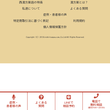
西漢方薬店の特長
漢方薬とは？
私達について
よくある質問
症例・患者様の声
特定商取引法に基づく表記
利用規約
個人情報保護方針
Copyright（C）2018 nishi-kanpou.com.,Co.Ltd All Rights Reserved.
電話で
症例・
よくある
LINEで
無料相談
患者様の声
質問
相談予約
(受付9:00～20:00)