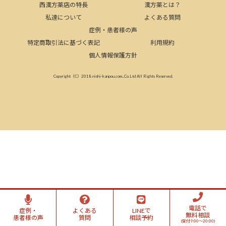
西漢方薬店の特長
漢方薬とは？
私達について
よくある質問
症例・患者様の声
特定商取引法に基づく表記
利用規約
個人情報保護方針
Copyright（C）2018 nishi-kanpou.com.,Co.Ltd All Rights Reserved.
電話で
症例・
よくある
LINEで
無料相談
患者様の声
質問
相談予約
(受付9:00～20:00)