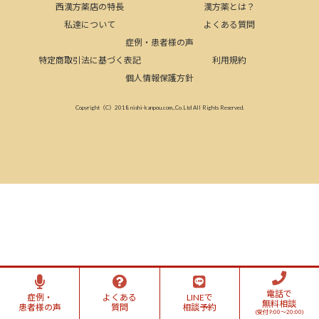
西漢方薬店の特長
漢方薬とは？
私達について
よくある質問
症例・患者様の声
特定商取引法に基づく表記
利用規約
個人情報保護方針
Copyright（C）2018 nishi-kanpou.com.,Co.Ltd All Rights Reserved.
電話で
症例・
よくある
LINEで
無料相談
患者様の声
質問
相談予約
(受付9:00～20:00)