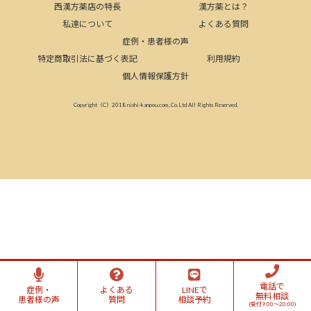
西漢方薬店の特長
漢方薬とは？
私達について
よくある質問
症例・患者様の声
特定商取引法に基づく表記
利用規約
個人情報保護方針
Copyright（C）2018 nishi-kanpou.com.,Co.Ltd All Rights Reserved.
電話で
症例・
よくある
LINEで
無料相談
患者様の声
質問
相談予約
(受付9:00～20:00)