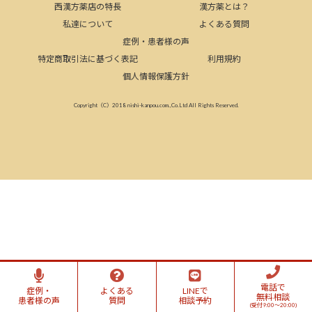
西漢方薬店の特長
漢方薬とは？
私達について
よくある質問
症例・患者様の声
特定商取引法に基づく表記
利用規約
個人情報保護方針
Copyright（C）2018 nishi-kanpou.com.,Co.Ltd All Rights Reserved.
電話で
症例・
よくある
LINEで
無料相談
患者様の声
質問
相談予約
(受付9:00～20:00)