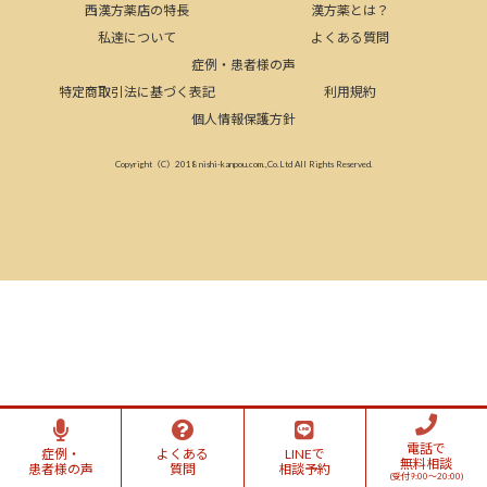
西漢方薬店の特長
漢方薬とは？
私達について
よくある質問
症例・患者様の声
特定商取引法に基づく表記
利用規約
個人情報保護方針
Copyright（C）2018 nishi-kanpou.com.,Co.Ltd All Rights Reserved.
電話で
症例・
よくある
LINEで
無料相談
患者様の声
質問
相談予約
(受付9:00～20:00)