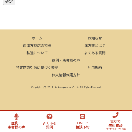
ホーム
お知らせ
西漢方薬店の特長
漢方薬とは？
私達について
よくある質問
症例・患者様の声
特定商取引法に基づく表記
利用規約
個人情報保護方針
Copyright（C）2018 nishi-kanpou.com.,Co.Ltd All Rights Reserved.
電話で
症例・
よくある
LINEで
無料相談
患者様の声
質問
相談予約
(受付9:00～20:00)