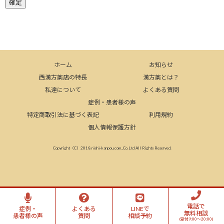
ホーム
お知らせ
西漢方薬店の特長
漢方薬とは？
私達について
よくある質問
症例・患者様の声
特定商取引法に基づく表記
利用規約
個人情報保護方針
Copyright（C）2018 nishi-kanpou.com.,Co.Ltd All Rights Reserved.
電話で
症例・
よくある
LINEで
無料相談
患者様の声
質問
相談予約
(受付9:00～20:00)