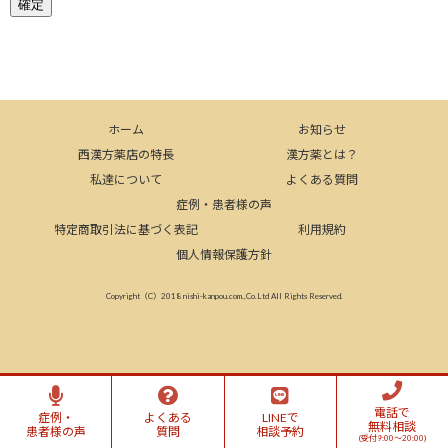
ホーム
お知らせ
西漢方薬店の特長
漢方薬とは？
私達について
よくある質問
症例・患者様の声
特定商取引法に基づく表記
利用規約
個人情報保護方針
Copyright（C）2018 nishi-kanpou.com.,Co.Ltd All Rights Reserved.
電話で
症例・
よくある
LINEで
無料相談
患者様の声
質問
相談予約
(受付9:00～20:00)