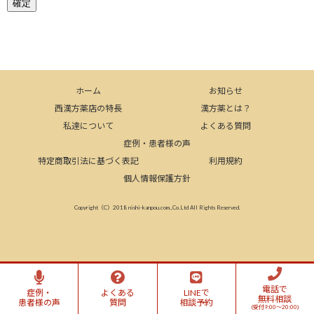
ホーム
お知らせ
西漢方薬店の特長
漢方薬とは？
私達について
よくある質問
症例・患者様の声
特定商取引法に基づく表記
利用規約
個人情報保護方針
Copyright（C）2018 nishi-kanpou.com.,Co.Ltd All Rights Reserved.
電話で
症例・
よくある
LINEで
無料相談
患者様の声
質問
相談予約
(受付9:00～20:00)