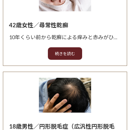
42歳女性／尋常性乾癬
10年くらい前から乾癬による痒みと赤みがひどく、特に最近は頭皮、顔、背中の症状がひどいとのことでご相談頂きました。 初回の漢方相談の結果、『解毒作用のある漢方薬』を1ヵ月分お出ししました。
18歳男性／円形脱毛症（広汎性円形脱毛