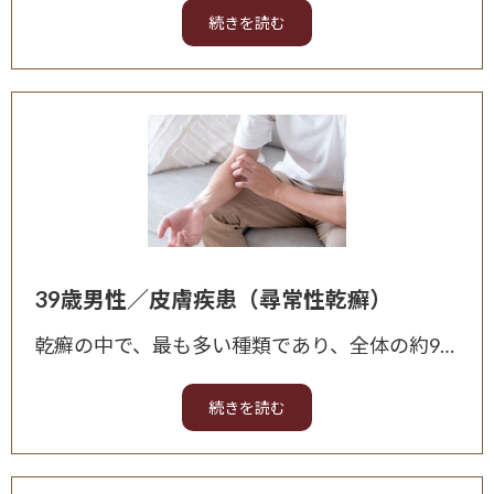
39歳男性／皮膚疾患（尋常性乾癬）
乾癬の中で、最も多い種類であり、全体の約9割を占めます。 主な症状は、皮膚が赤く盛り上がる「紅斑(こうはん)」、皮膚が盛り上がる「浸潤・肥厚(しんじゅん・ひこう)」、細かいかさぶたのような「鱗屑(り