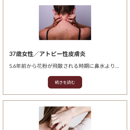
37歳女性／アトピー性皮膚炎
5.6年前から花粉が飛散される時期に鼻水よりも皮膚炎がひどくなり、アトピー性皮膚炎と診断されました。 アレルギーチェックを受けて、スギ花粉症とマラセチアが特に反応しているようだと知りました。 皮膚