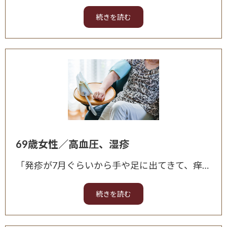
69歳女性／高血圧、湿疹
「発疹が7月ぐらいから手や足に出てきて、痒みがあります。 高血圧は一年ぐらい前に血圧計を買って測ったら170/80ぐらいあったので、自分で努力して下げるようにして最高血圧が130～150までいきまし