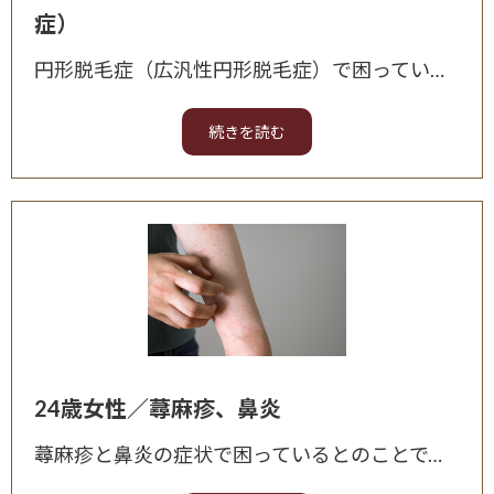
症）
円形脱毛症（広汎性円形脱毛症）で困っているとのことで、お母様よりご相談頂きました。 主な症状は、3ヶ月前から後頭部の脱毛が始まり、複数円形脱毛が表れ、頭頂部も薄くなってきたとのこと。 複数回皮
24歳女性／蕁麻疹、鼻炎
蕁麻疹と鼻炎の症状で困っているとのことで、ご相談頂きました。 主な症状は、令和3年5月から蕁麻疹が出て、非常にかゆい。 西洋薬はずっと効果なし。 3年前から原因不明の鼻炎症状が続いている。