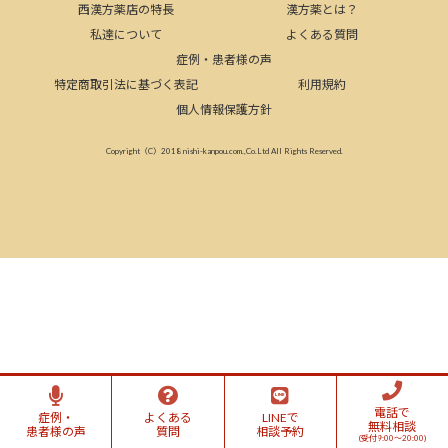
西漢方薬店の特長
漢方薬とは？
私達について
よくある質問
症例・患者様の声
特定商取引法に基づく表記
利用規約
個人情報保護方針
Copyright（C）2018 nishi-kanpou.com.,Co.Ltd All Rights Reserved.
電話で
症例・
よくある
LINEで
無料相談
患者様の声
質問
相談予約
(受付9:00～20:00)