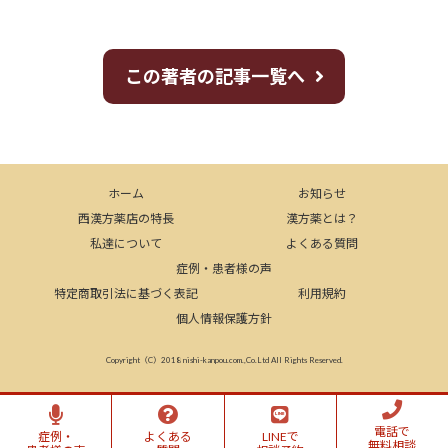
この著者の記事一覧へ
ホーム
お知らせ
西漢方薬店の特長
漢方薬とは？
私達について
よくある質問
症例・患者様の声
特定商取引法に基づく表記
利用規約
個人情報保護方針
Copyright（C）2018 nishi-kanpou.com.,Co.Ltd All Rights Reserved.
電話で
症例・
よくある
LINEで
無料相談