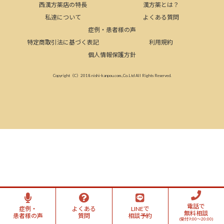
西漢方薬店の特長
漢方薬とは？
私達について
よくある質問
症例・患者様の声
特定商取引法に基づく表記
利用規約
個人情報保護方針
Copyright（C）2018 nishi-kanpou.com.,Co.Ltd All Rights Reserved.
電話で
症例・
よくある
LINEで
無料相談
患者様の声
質問
相談予約
(受付9:00～20:00)