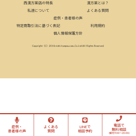
西漢方薬店の特長
漢方薬とは？
私達について
よくある質問
症例・患者様の声
特定商取引法に基づく表記
利用規約
個人情報保護方針
Copyright（C）2018 nishi-kanpou.com.,Co.Ltd All Rights Reserved.
電話で
症例・
よくある
LINEで
無料相談
患者様の声
質問
相談予約
(受付9:00～20:00)