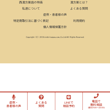
西漢方薬店の特長
漢方薬とは？
私達について
よくある質問
症例・患者様の声
特定商取引法に基づく表記
利用規約
個人情報保護方針
Copyright（C）2018 nishi-kanpou.com.,Co.Ltd All Rights Reserved.
電話で
症例・
よくある
LINEで
無料相談
患者様の声
質問
相談予約
(受付9:00～20:00)