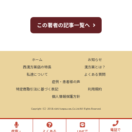
この著者の記事一覧へ
ホーム
お知らせ
西漢方薬店の特長
漢方薬とは？
私達について
よくある質問
症例・患者様の声
特定商取引法に基づく表記
利用規約
個人情報保護方針
Copyright（C）2018 nishi-kanpou.com.,Co.Ltd All Rights Reserved.
電話で
症例・
よくある
LINEで