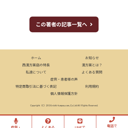
この著者の記事一覧へ
ホーム
お知らせ
西漢方薬店の特長
漢方薬とは？
私達について
よくある質問
症例・患者様の声
特定商取引法に基づく表記
利用規約
個人情報保護方針
Copyright（C）2018 nishi-kanpou.com.,Co.Ltd All Rights Reserved.
電話で
症例・
よくある
LINEで