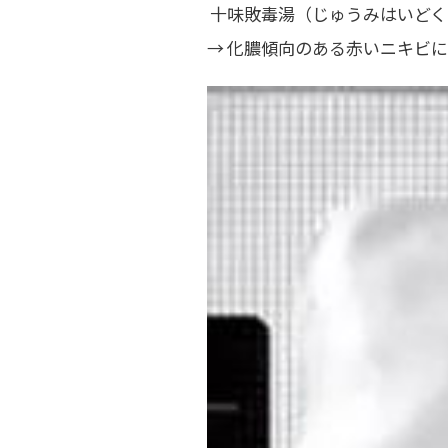
十味敗毒湯（じゅうみはいどく
→ 化膿傾向のある赤いニキビ