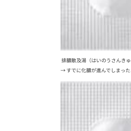
排膿散及湯（はいのうさんきゅ
→ すでに化膿が進んでしまっ