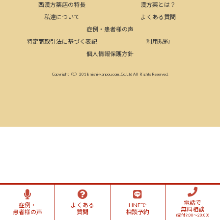
西漢方薬店の特長
漢方薬とは？
私達について
よくある質問
症例・患者様の声
特定商取引法に基づく表記
利用規約
個人情報保護方針
Copyright（C）2018 nishi-kanpou.com.,Co.Ltd All Rights Reserved.
電話で
症例・
よくある
LINEで
無料相談
患者様の声
質問
相談予約
(受付9:00～20:00)