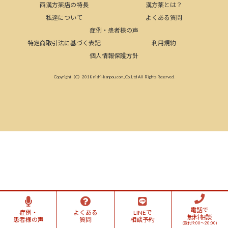
西漢方薬店の特長
漢方薬とは？
私達について
よくある質問
症例・患者様の声
特定商取引法に基づく表記
利用規約
個人情報保護方針
Copyright（C）2018 nishi-kanpou.com.,Co.Ltd All Rights Reserved.
電話で
症例・
よくある
LINEで
無料相談
患者様の声
質問
相談予約
(受付9:00～20:00)