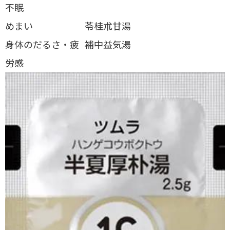
不眠
めまい
苓桂朮甘湯
身体のだるさ・疲
補中益気湯
労感