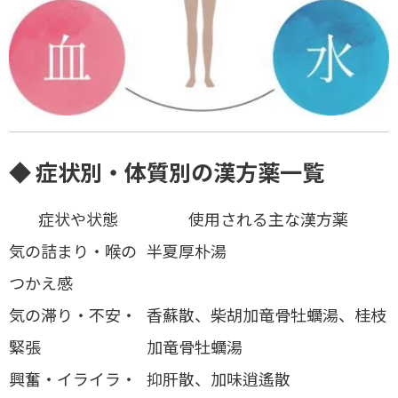
◆ 症状別・体質別の漢方薬一覧
症状や状態
使用される主な漢方薬
気の詰まり・喉の
半夏厚朴湯
つかえ感
気の滞り・不安・
香蘇散、柴胡加竜骨牡蠣湯、桂枝
緊張
加竜骨牡蠣湯
興奮・イライラ・
抑肝散、加味逍遙散