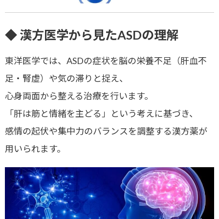
◆ 漢方医学から見たASDの理解
東洋医学では、ASDの症状を
脳の栄養不足（肝血不
足・腎虚）や気の滞り
と捉え、
心身両面から整える治療を行います。
「
肝は筋と情緒を主どる
」という考えに基づき、
感情の起伏や集中力のバランスを調整する漢方薬が
用いられます。