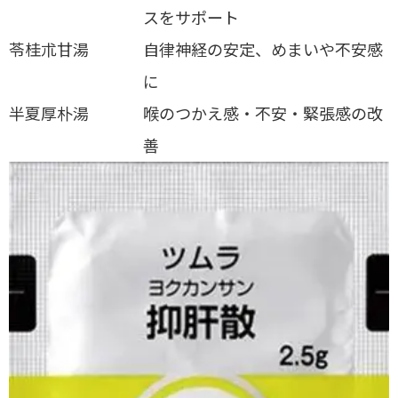
スをサポート
苓桂朮甘湯
自律神経の安定、めまいや不安感
に
半夏厚朴湯
喉のつかえ感・不安・緊張感の改
善