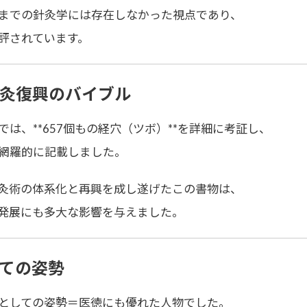
までの針灸学には存在しなかった視点であり、
評されています。
灸復興のバイブル
は、**657個もの経穴（ツボ）**を詳細に考証し、
網羅的に記載しました。
灸術の体系化と再興
を成し遂げたこの書物は、
発展にも多大な影響
を与えました。
ての姿勢
としての姿勢＝医徳
にも優れた人物でした。