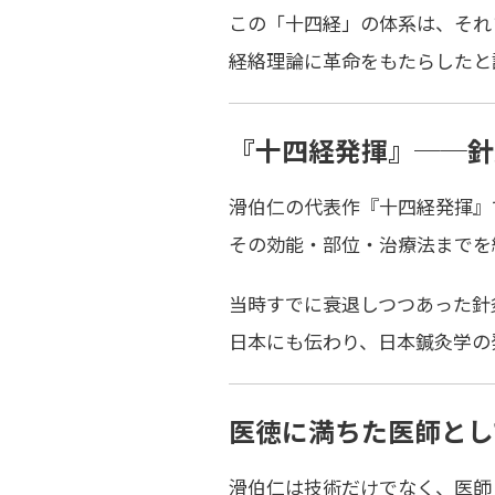
この「十四経」の体系は、それ
経絡理論に革命をもたらした
と
『十四経発揮』──針
滑伯仁の代表作『十四経発揮』で
その効能・部位・治療法までを
当時すでに衰退しつつあった
針
日本にも伝わり、日本鍼灸学の
医徳に満ちた医師とし
滑伯仁は技術だけでなく、
医師