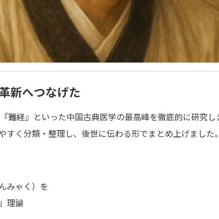
革新へつなげた
や『難経』といった中国古典医学の最高峰を徹底的に研究し
やすく
分類・整理
し、後世に伝わる形でまとめ上げました
んみゃく）を
」理論