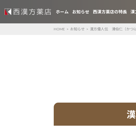
ホーム
お知らせ
西漢方薬店の特長
漢
HOME
>
お知らせ
>
漢方偉人伝 滑伯仁（かつ
漢