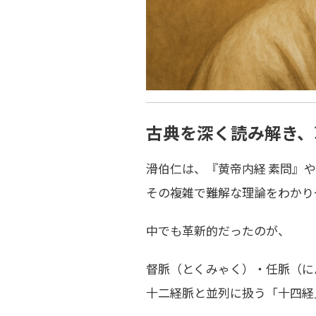
古典を深く読み解き、
滑伯仁は、『黄帝内経 素問』
その複雑で難解な理論をわかり
中でも革新的だったのが、
督脈（とくみゃく）・任脈（に
十二経脈と
並列に扱う「十四経