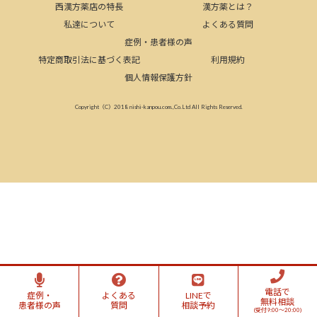
西漢方薬店の特長
漢方薬とは？
私達について
よくある質問
症例・患者様の声
特定商取引法に基づく表記
利用規約
個人情報保護方針
Copyright（C）2018 nishi-kanpou.com.,Co.Ltd All Rights Reserved.
電話で
症例・
よくある
LINEで
無料相談
患者様の声
質問
相談予約
(受付9:00～20:00)