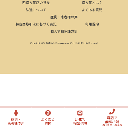
西漢方薬店の特長
漢方薬とは？
私達について
よくある質問
症例・患者様の声
特定商取引法に基づく表記
利用規約
個人情報保護方針
Copyright（C）2018 nishi-kanpou.com.,Co.Ltd All Rights Reserved.
電話で
症例・
よくある
LINEで
無料相談
患者様の声
質問
相談予約
(受付9:00～20:00)