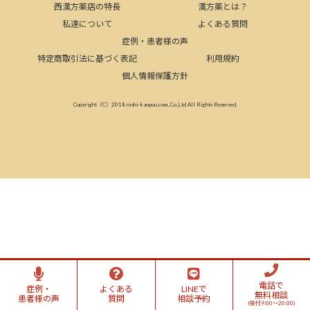
西漢方薬店の特長
漢方薬とは？
私達について
よくある質問
症例・患者様の声
特定商取引法に基づく表記
利用規約
個人情報保護方針
Copyright（C）2018 nishi-kanpou.com.,Co.Ltd All Rights Reserved.
電話で
症例・
よくある
LINEで
無料相談
患者様の声
質問
相談予約
(受付9:00～20:00)