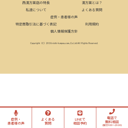
西漢方薬店の特長
漢方薬とは？
私達について
よくある質問
症例・患者様の声
特定商取引法に基づく表記
利用規約
個人情報保護方針
Copyright（C）2018 nishi-kanpou.com.,Co.Ltd All Rights Reserved.
電話で
症例・
よくある
LINEで
無料相談
患者様の声
質問
相談予約
(受付9:00～20:00)